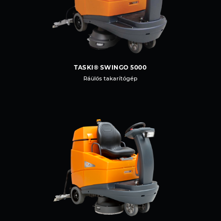
TASKI® SWINGO 5000
Ráülős takarítógép