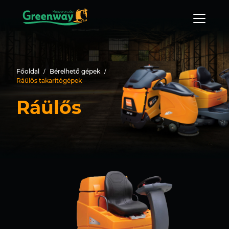
Főoldal
Bérelhető gépek
Ráülős takarítógépek
Ráülős